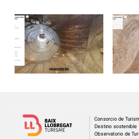
Menú
Consorcio de Turis
Destino sostenible
del
Observatorio de Tu