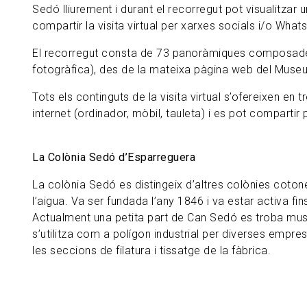
Sedó lliurement i durant el recorregut pot visualitzar 
compartir la visita virtual per xarxes socials i/o What
El recorregut consta de 73 panoràmiques composades a
fotogràfica), des de la mateixa pàgina web del Museu 
Tots els continguts de la visita virtual s’ofereixen en
internet (ordinador, mòbil, tauleta) i es pot compartir 
La Colònia Sedó d’Esparreguera
La colònia Sedó es distingeix d’altres colònies cotone
l’aigua. Va ser fundada l’any 1846 i va estar activa fin
Actualment una petita part de Can Sedó es troba muse
s’utilitza com a polígon industrial per diverses empr
les seccions de filatura i tissatge de la fàbrica.