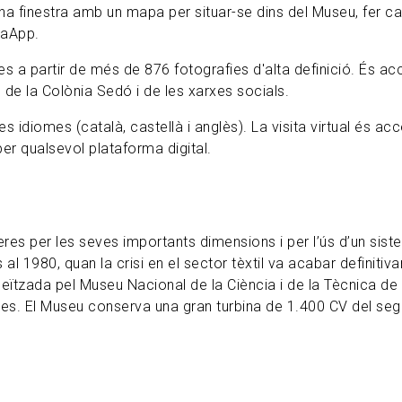
una finestra amb un mapa per situar-se dins del Museu, fer cap
saApp.
 partir de més de 876 fotografies d'alta definició. És acc
de la Colònia Sedó i de les xarxes socials.
 tres idiomes (català, castellà i anglès). La visita virtual és
per qualsevol plataforma digital.
res per les seves importants dimensions i per l’ús d’un sist
s al 1980, quan la crisi en el sector tèxtil va acabar definitiv
ïtzada pel Museu Nacional de la Ciència i de la Tècnica de 
eses. El Museu conserva una gran turbina de 1.400 CV del seg