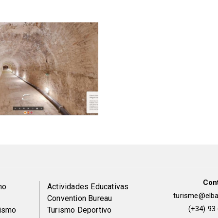
Con
Peu
mo
Actividades Educativas
turisme@elbai
Convention Bureau
de
(+34) 93
rismo
Turismo Deportivo