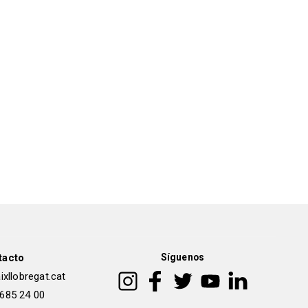
tacto
Síguenos
xllobregat.cat
 685 24 00