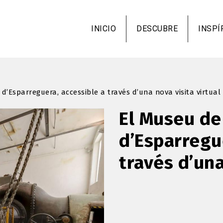
Pasar
al
INICIO
DESCUBRE
INSPÍ
contenido
principal
d’Esparreguera, accessible a través d’una nova visita virtual
El Museu de
d’Esparregu
través d’una