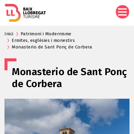
Pasar
al
contenido
principal
Inici
Patrimoni i Modernisme
Ermites, esglésies i monestirs
Monasterio de Sant Ponç de Corbera
Monasterio de Sant Ponç
de Corbera