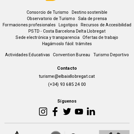
Menú
Consorcio de Turismo
Destino sostenible
Observatorio de Turismo
Sala de prensa
del
Formaciones profesionales
Logotipos
Recursos de Accesibilidad
PSTD - Costa Barcelona Delta Llobregat
Sede electrónica y transparencia
Ofertas de trabajo
pie
Hagámoslo fácil: trámites
Peu
Actividades Educativas
Convention Bureau
Turismo Deportivo
de
Contacto
turisme@elbaixllobregat.cat
pàgina
(+34) 93 685 24 00
2
Síguenos