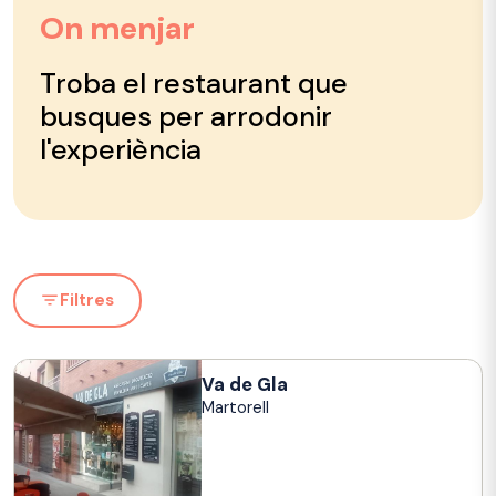
On menjar
Troba el restaurant que
busques per arrodonir
l'experiència
Filtres
Va de Gla
Martorell