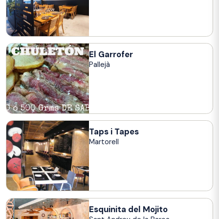
El Garrofer
Pallejà
Taps i Tapes
Martorell
Esquinita del Mojito