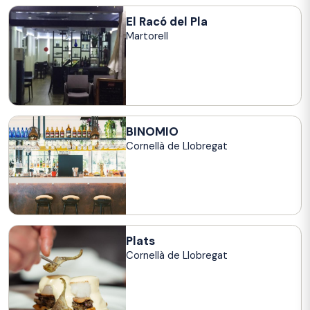
El Racó del Pla
Martorell
BINOMIO
Cornellà de Llobregat
Plats
Cornellà de Llobregat